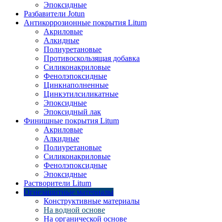
Эпоксидные
Разбавители Jotun
Антикоррозионные покрытия Litum
Акриловые
Алкидные
Полиуретановые
Противоскользящая добавка
Силиконакриловые
Фенолэпоксидные
Цинкнаполненные
Цинкэтилсиликатные
Эпоксидные
Эпоксидный лак
Финишные покрытия Litum
Акриловые
Алкидные
Полиуретановые
Силиконакриловые
Фенолэпоксидные
Эпоксидные
Растворители Litum
Огнезащитные материалы
Конструктивные материалы
На водной основе
На органической основе