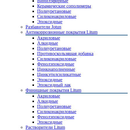
Винилэфирные
Керамические сополимеры
Полиуретановые
Силиконакриловые
Эпоксидные
Разбавители Jotun
Антикоррозионные покрытия Litum
Акриловые
Алкидные
Полиуретановые
Противоскользящая добавка
Силиконакриловые
Фенолэпоксидные
Цинкнаполненные
Цинкэтилсиликатные
Эпоксидные
Эпоксидный лак
Финишные покрытия Litum
Акриловые
Алкидные
Полиуретановые
Силиконакриловые
Фенолэпоксидные
Эпоксидные
Растворители Litum