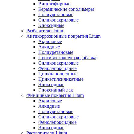
Винилэфирные
Керамические сополимеры
Полиуретановые
Силиконакриловые
Эпоксидные
Разбавители Jotun
Антикоррозионные покрытия Litum
Акриловые
Алкидные
Полиуретановые
Противоскользящая добавка
Силиконакриловые
Фенолэпоксидные
Цинкнаполненные
Цинкэтилсиликатные
Эпоксидные
Эпоксидный лак
Финишные покрытия Litum
Акриловые
Алкидные
Полиуретановые
Силиконакриловые
Фенолэпоксидные
Эпоксидные
Растворители Litum