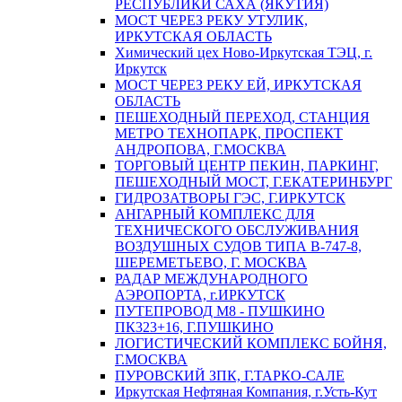
РЕСПУБЛИКИ САХА (ЯКУТИЯ)
МОСТ ЧЕРЕЗ РЕКУ УТУЛИК,
ИРКУТСКАЯ ОБЛАСТЬ
Химический цех Ново-Иркутская ТЭЦ, г.
Иркутск
МОСТ ЧЕРЕЗ РЕКУ ЕЙ, ИРКУТСКАЯ
ОБЛАСТЬ
ПЕШЕХОДНЫЙ ПЕРЕХОД, СТАНЦИЯ
МЕТРО ТЕХНОПАРК, ПРОСПЕКТ
АНДРОПОВА, Г.МОСКВА
ТОРГОВЫЙ ЦЕНТР ПЕКИН, ПАРКИНГ,
ПЕШЕХОДНЫЙ МОСТ, Г.ЕКАТЕРИНБУРГ
ГИДРОЗАТВОРЫ ГЭС, Г.ИРКУТСК
АНГАРНЫЙ КОМПЛЕКС ДЛЯ
ТЕХНИЧЕСКОГО ОБСЛУЖИВАНИЯ
ВОЗДУШНЫХ СУДОВ ТИПА В-747-8,
ШЕРЕМЕТЬЕВО, Г. МОСКВА
РАДАР МЕЖДУНАРОДНОГО
АЭРОПОРТА, г.ИРКУТСК
ПУТЕПРОВОД М8 - ПУШКИНО
ПК323+16, Г.ПУШКИНО
ЛОГИСТИЧЕСКИЙ КОМПЛЕКС БОЙНЯ,
Г.МОСКВА
ПУРОВСКИЙ ЗПК, Г.ТАРКО-САЛЕ
Иркутская Нефтяная Компания, г.Усть-Кут