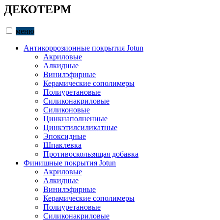
ДЕКОТЕРМ
меню
Антикоррозионные покрытия Jotun
Акриловые
Алкидные
Винилэфирные
Керамические сополимеры
Полиуретановые
Силиконакриловые
Силиконовые
Цинкнаполненные
Цинкэтилсиликатные
Эпоксидные
Шпаклевка
Противоскользящая добавка
Финишные покрытия Jotun
Акриловые
Алкидные
Винилэфирные
Керамические сополимеры
Полиуретановые
Силиконакриловые