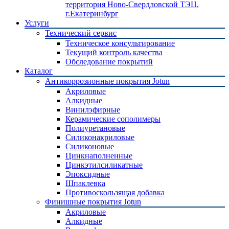
территория Ново-Свердловской ТЭЦ,
г.Екатеринбург
Услуги
Технический сервис
Техническое консультирование
Текущий контроль качества
Обследование покрытий
Каталог
Антикоррозионные покрытия Jotun
Акриловые
Алкидные
Винилэфирные
Керамические сополимеры
Полиуретановые
Силиконакриловые
Силиконовые
Цинкнаполненные
Цинкэтилсиликатные
Эпоксидные
Шпаклевка
Противоскользящая добавка
Финишные покрытия Jotun
Акриловые
Алкидные