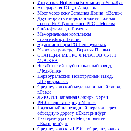
Иркутская Нефтяная Компания, г.Усть-Кут
Анадырская ТЭЦ, г.Анадырь
Мост через реку Западная Двина, г.Велиж
Двустворчатые ворота нижней головы
шлюза № 7 Тушинского РГС, г.Москва
Сибнефтемаш, г.Тюмень
Мемориальные комплексы
Транснефть, г.Тайшет
Администрация ГО Первоуральск
Уралэлектромедь, г.Верхняя Пышма
СТАНЦИЯ МЕТРО ФИЛАТОВ ЛУГ, Г.
МОСКВА
Челябинский трубопрокатный завод,
г.Челябинск
Первоуральский Новотрубный завод,
г.Первоуральск
Среднеуральский медеплавильный завод,
г.Ревда
ЛУКОЙЛ-Западная Сибирь, г.Урай
РН-Северная нефть, г.Усинск
Надземный пешеходный переход через
объездную дорогу, г.Екатеринбург
Екатеринбургский Метрополитен,
г.Екатеринбург
Среднеуральская ГРЭС, г.Среднеуральск