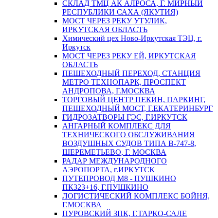
СКЛАД ТМЦ АК АЛРОСА, Г. МИРНЫЙ
РЕСПУБЛИКИ САХА (ЯКУТИЯ)
МОСТ ЧЕРЕЗ РЕКУ УТУЛИК,
ИРКУТСКАЯ ОБЛАСТЬ
Химический цех Ново-Иркутская ТЭЦ, г.
Иркутск
МОСТ ЧЕРЕЗ РЕКУ ЕЙ, ИРКУТСКАЯ
ОБЛАСТЬ
ПЕШЕХОДНЫЙ ПЕРЕХОД, СТАНЦИЯ
МЕТРО ТЕХНОПАРК, ПРОСПЕКТ
АНДРОПОВА, Г.МОСКВА
ТОРГОВЫЙ ЦЕНТР ПЕКИН, ПАРКИНГ,
ПЕШЕХОДНЫЙ МОСТ, Г.ЕКАТЕРИНБУРГ
ГИДРОЗАТВОРЫ ГЭС, Г.ИРКУТСК
АНГАРНЫЙ КОМПЛЕКС ДЛЯ
ТЕХНИЧЕСКОГО ОБСЛУЖИВАНИЯ
ВОЗДУШНЫХ СУДОВ ТИПА В-747-8,
ШЕРЕМЕТЬЕВО, Г. МОСКВА
РАДАР МЕЖДУНАРОДНОГО
АЭРОПОРТА, г.ИРКУТСК
ПУТЕПРОВОД М8 - ПУШКИНО
ПК323+16, Г.ПУШКИНО
ЛОГИСТИЧЕСКИЙ КОМПЛЕКС БОЙНЯ,
Г.МОСКВА
ПУРОВСКИЙ ЗПК, Г.ТАРКО-САЛЕ