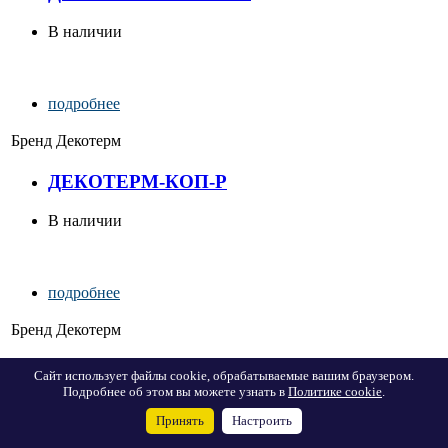
В наличии
подробнее
Бренд
Декотерм
ДЕКОТЕРМ-КОП-Р
В наличии
подробнее
Бренд
Декотерм
ДЕКОТЕРМ- Р
Сайт использует файлы cookie, обрабатываемые вашим браузером.
Подробнее об этом вы можете узнать в
Политике cookie
.
В наличии
Принять
Настроить