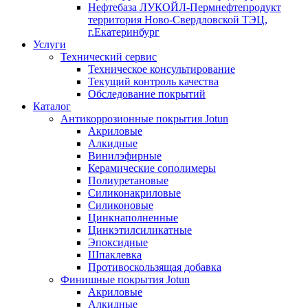
Нефтебаза ЛУКОЙЛ-Пермнефтепродукт
территория Ново-Свердловской ТЭЦ,
г.Екатеринбург
Услуги
Технический сервис
Техническое консультирование
Текущий контроль качества
Обследование покрытий
Каталог
Антикоррозионные покрытия Jotun
Акриловые
Алкидные
Винилэфирные
Керамические сополимеры
Полиуретановые
Силиконакриловые
Силиконовые
Цинкнаполненные
Цинкэтилсиликатные
Эпоксидные
Шпаклевка
Противоскользящая добавка
Финишные покрытия Jotun
Акриловые
Алкидные