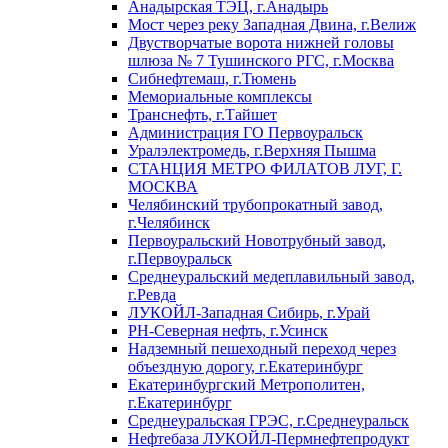
Анадырская ТЭЦ, г.Анадырь
Мост через реку Западная Двина, г.Велиж
Двустворчатые ворота нижней головы
шлюза № 7 Тушинского РГС, г.Москва
Сибнефтемаш, г.Тюмень
Мемориальные комплексы
Транснефть, г.Тайшет
Администрация ГО Первоуральск
Уралэлектромедь, г.Верхняя Пышма
СТАНЦИЯ МЕТРО ФИЛАТОВ ЛУГ, Г.
МОСКВА
Челябинский трубопрокатный завод,
г.Челябинск
Первоуральский Новотрубный завод,
г.Первоуральск
Среднеуральский медеплавильный завод,
г.Ревда
ЛУКОЙЛ-Западная Сибирь, г.Урай
РН-Северная нефть, г.Усинск
Надземный пешеходный переход через
объездную дорогу, г.Екатеринбург
Екатеринбургский Метрополитен,
г.Екатеринбург
Среднеуральская ГРЭС, г.Среднеуральск
Нефтебаза ЛУКОЙЛ-Пермнефтепродукт