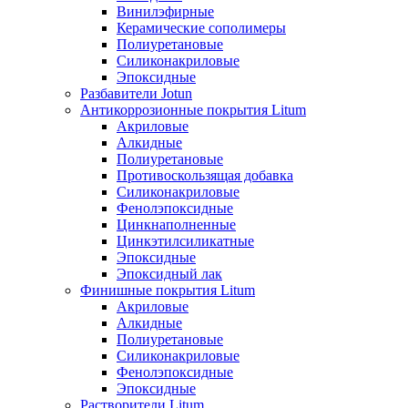
Винилэфирные
Керамические сополимеры
Полиуретановые
Силиконакриловые
Эпоксидные
Разбавители Jotun
Антикоррозионные покрытия Litum
Акриловые
Алкидные
Полиуретановые
Противоскользящая добавка
Силиконакриловые
Фенолэпоксидные
Цинкнаполненные
Цинкэтилсиликатные
Эпоксидные
Эпоксидный лак
Финишные покрытия Litum
Акриловые
Алкидные
Полиуретановые
Силиконакриловые
Фенолэпоксидные
Эпоксидные
Растворители Litum