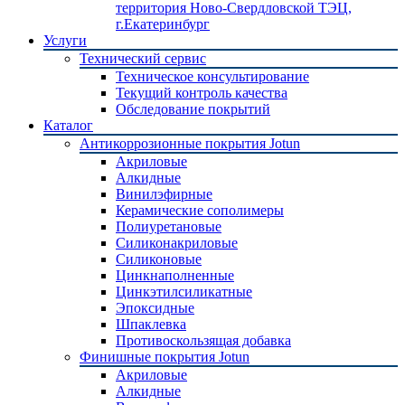
территория Ново-Свердловской ТЭЦ,
г.Екатеринбург
Услуги
Технический сервис
Техническое консультирование
Текущий контроль качества
Обследование покрытий
Каталог
Антикоррозионные покрытия Jotun
Акриловые
Алкидные
Винилэфирные
Керамические сополимеры
Полиуретановые
Силиконакриловые
Силиконовые
Цинкнаполненные
Цинкэтилсиликатные
Эпоксидные
Шпаклевка
Противоскользящая добавка
Финишные покрытия Jotun
Акриловые
Алкидные