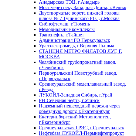
Анадырская ТЭЦ, г.Анадырь
Мост через реку Западная Двина, г.Велиж
Двустворчатые ворота нижней головы
шлюза № 7 Тушинского РГС, г.Москва
Сибнефтемаш, г.Тюмень
Мемориальные комплексы
Транснефть, г.Тайшет
Администрация ГО Первоуральск
Уралэлектромедь, г.Верхняя Пышма
СТАНЦИЯ МЕТРО ФИЛАТОВ ЛУГ, Г.
МОСКВА
Челябинский трубопрокатный завод,
г.Челябинск
Первоуральский Новотрубный завод,
г.Первоуральск
Среднеуральский медеплавильный завод,
г.Ревда
ЛУКОЙЛ-Западная Сибирь, г.Урай
РН-Северная нефть, г.Усинск
Надземный пешеходный переход через
объездную дорогу, г.Екатеринбург
Екатеринбургский Метрополитен,
г.Екатеринбург
Среднеуральская ГРЭС, г.Среднеуральск
Нефтебаза ЛУКОЙЛ-Пермнефтепродукт