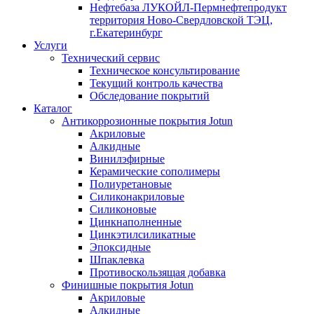
Нефтебаза ЛУКОЙЛ-Пермнефтепродукт
территория Ново-Свердловской ТЭЦ,
г.Екатеринбург
Услуги
Технический сервис
Техническое консультирование
Текущий контроль качества
Обследование покрытий
Каталог
Антикоррозионные покрытия Jotun
Акриловые
Алкидные
Винилэфирные
Керамические сополимеры
Полиуретановые
Силиконакриловые
Силиконовые
Цинкнаполненные
Цинкэтилсиликатные
Эпоксидные
Шпаклевка
Противоскользящая добавка
Финишные покрытия Jotun
Акриловые
Алкидные