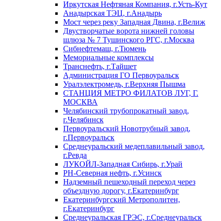
Иркутская Нефтяная Компания, г.Усть-Кут
Анадырская ТЭЦ, г.Анадырь
Мост через реку Западная Двина, г.Велиж
Двустворчатые ворота нижней головы
шлюза № 7 Тушинского РГС, г.Москва
Сибнефтемаш, г.Тюмень
Мемориальные комплексы
Транснефть, г.Тайшет
Администрация ГО Первоуральск
Уралэлектромедь, г.Верхняя Пышма
СТАНЦИЯ МЕТРО ФИЛАТОВ ЛУГ, Г.
МОСКВА
Челябинский трубопрокатный завод,
г.Челябинск
Первоуральский Новотрубный завод,
г.Первоуральск
Среднеуральский медеплавильный завод,
г.Ревда
ЛУКОЙЛ-Западная Сибирь, г.Урай
РН-Северная нефть, г.Усинск
Надземный пешеходный переход через
объездную дорогу, г.Екатеринбург
Екатеринбургский Метрополитен,
г.Екатеринбург
Среднеуральская ГРЭС, г.Среднеуральск