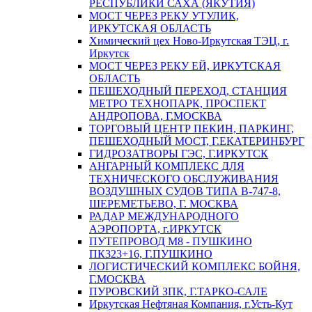
РЕСПУБЛИКИ САХА (ЯКУТИЯ)
МОСТ ЧЕРЕЗ РЕКУ УТУЛИК,
ИРКУТСКАЯ ОБЛАСТЬ
Химический цех Ново-Иркутская ТЭЦ, г.
Иркутск
МОСТ ЧЕРЕЗ РЕКУ ЕЙ, ИРКУТСКАЯ
ОБЛАСТЬ
ПЕШЕХОДНЫЙ ПЕРЕХОД, СТАНЦИЯ
МЕТРО ТЕХНОПАРК, ПРОСПЕКТ
АНДРОПОВА, Г.МОСКВА
ТОРГОВЫЙ ЦЕНТР ПЕКИН, ПАРКИНГ,
ПЕШЕХОДНЫЙ МОСТ, Г.ЕКАТЕРИНБУРГ
ГИДРОЗАТВОРЫ ГЭС, Г.ИРКУТСК
АНГАРНЫЙ КОМПЛЕКС ДЛЯ
ТЕХНИЧЕСКОГО ОБСЛУЖИВАНИЯ
ВОЗДУШНЫХ СУДОВ ТИПА В-747-8,
ШЕРЕМЕТЬЕВО, Г. МОСКВА
РАДАР МЕЖДУНАРОДНОГО
АЭРОПОРТА, г.ИРКУТСК
ПУТЕПРОВОД М8 - ПУШКИНО
ПК323+16, Г.ПУШКИНО
ЛОГИСТИЧЕСКИЙ КОМПЛЕКС БОЙНЯ,
Г.МОСКВА
ПУРОВСКИЙ ЗПК, Г.ТАРКО-САЛЕ
Иркутская Нефтяная Компания, г.Усть-Кут