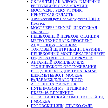
СКЛАД ТМЦ АК АЛРОСА, Г. МИРНЫЙ
РЕСПУБЛИКИ САХА (ЯКУТИЯ)
МОСТ ЧЕРЕЗ РЕКУ УТУЛИК,
ИРКУТСКАЯ ОБЛАСТЬ
Химический цех Ново-Иркутская ТЭЦ, г.
Иркутск
МОСТ ЧЕРЕЗ РЕКУ ЕЙ, ИРКУТСКАЯ
ОБЛАСТЬ
ПЕШЕХОДНЫЙ ПЕРЕХОД, СТАНЦИЯ
МЕТРО ТЕХНОПАРК, ПРОСПЕКТ
АНДРОПОВА, Г.МОСКВА
ТОРГОВЫЙ ЦЕНТР ПЕКИН, ПАРКИНГ,
ПЕШЕХОДНЫЙ МОСТ, Г.ЕКАТЕРИНБУРГ
ГИДРОЗАТВОРЫ ГЭС, Г.ИРКУТСК
АНГАРНЫЙ КОМПЛЕКС ДЛЯ
ТЕХНИЧЕСКОГО ОБСЛУЖИВАНИЯ
ВОЗДУШНЫХ СУДОВ ТИПА В-747-8,
ШЕРЕМЕТЬЕВО, Г. МОСКВА
РАДАР МЕЖДУНАРОДНОГО
АЭРОПОРТА, г.ИРКУТСК
ПУТЕПРОВОД М8 - ПУШКИНО
ПК323+16, Г.ПУШКИНО
ЛОГИСТИЧЕСКИЙ КОМПЛЕКС БОЙНЯ,
Г.МОСКВА
ПУРОВСКИЙ ЗПК, Г.ТАРКО-САЛЕ