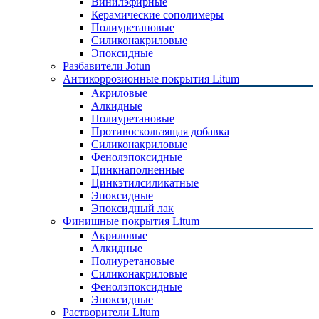
Винилэфирные
Керамические сополимеры
Полиуретановые
Силиконакриловые
Эпоксидные
Разбавители Jotun
Антикоррозионные покрытия Litum
Акриловые
Алкидные
Полиуретановые
Противоскользящая добавка
Силиконакриловые
Фенолэпоксидные
Цинкнаполненные
Цинкэтилсиликатные
Эпоксидные
Эпоксидный лак
Финишные покрытия Litum
Акриловые
Алкидные
Полиуретановые
Силиконакриловые
Фенолэпоксидные
Эпоксидные
Растворители Litum