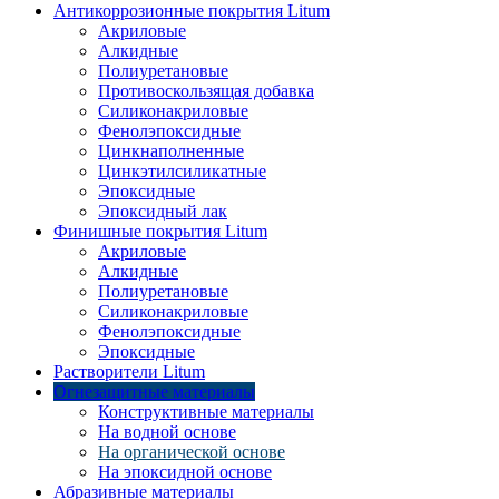
Антикоррозионные покрытия Litum
Акриловые
Алкидные
Полиуретановые
Противоскользящая добавка
Силиконакриловые
Фенолэпоксидные
Цинкнаполненные
Цинкэтилсиликатные
Эпоксидные
Эпоксидный лак
Финишные покрытия Litum
Акриловые
Алкидные
Полиуретановые
Силиконакриловые
Фенолэпоксидные
Эпоксидные
Растворители Litum
Огнезащитные материалы
Конструктивные материалы
На водной основе
На органической основе
На эпоксидной основе
Абразивные материалы