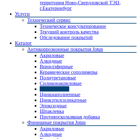
территория Ново-Свердловской ТЭЦ,
г.Екатеринбург
Услуги
Технический сервис
Техническое консультирование
Текущий контроль качества
Обследование покрытий
Каталог
Антикоррозионные покрытия Jotun
Акриловые
Алкидные
Винилэфирные
Керамические сополимеры
Полиуретановые
Силиконакриловые
Силиконовые
Цинкнаполненные
Цинкэтилсиликатные
Эпоксидные
Шпаклевка
Противоскользящая добавка
Финишные покрытия Jotun
Акриловые
Алкидные