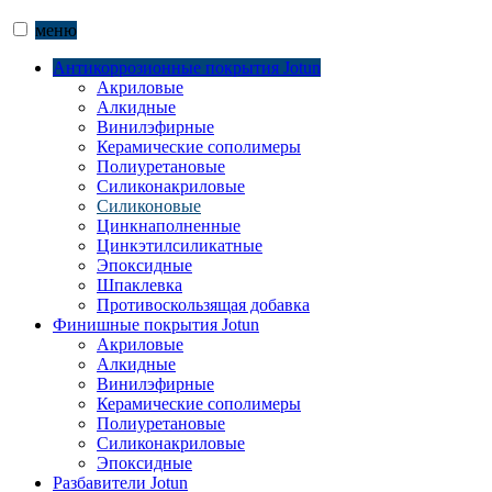
меню
Антикоррозионные покрытия Jotun
Акриловые
Алкидные
Винилэфирные
Керамические сополимеры
Полиуретановые
Силиконакриловые
Силиконовые
Цинкнаполненные
Цинкэтилсиликатные
Эпоксидные
Шпаклевка
Противоскользящая добавка
Финишные покрытия Jotun
Акриловые
Алкидные
Винилэфирные
Керамические сополимеры
Полиуретановые
Силиконакриловые
Эпоксидные
Разбавители Jotun