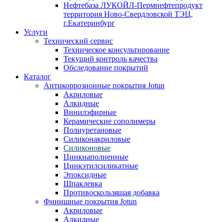
Нефтебаза ЛУКОЙЛ-Пермнефтепродукт
территория Ново-Свердловской ТЭЦ,
г.Екатеринбург
Услуги
Технический сервис
Техническое консультирование
Текущий контроль качества
Обследование покрытий
Каталог
Антикоррозионные покрытия Jotun
Акриловые
Алкидные
Винилэфирные
Керамические сополимеры
Полиуретановые
Силиконакриловые
Силиконовые
Цинкнаполненные
Цинкэтилсиликатные
Эпоксидные
Шпаклевка
Противоскользящая добавка
Финишные покрытия Jotun
Акриловые
Алкидные