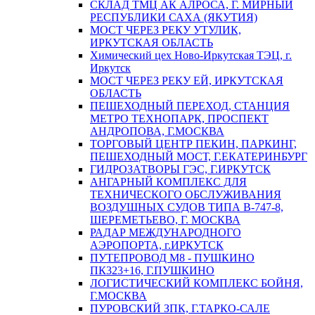
СКЛАД ТМЦ АК АЛРОСА, Г. МИРНЫЙ
РЕСПУБЛИКИ САХА (ЯКУТИЯ)
МОСТ ЧЕРЕЗ РЕКУ УТУЛИК,
ИРКУТСКАЯ ОБЛАСТЬ
Химический цех Ново-Иркутская ТЭЦ, г.
Иркутск
МОСТ ЧЕРЕЗ РЕКУ ЕЙ, ИРКУТСКАЯ
ОБЛАСТЬ
ПЕШЕХОДНЫЙ ПЕРЕХОД, СТАНЦИЯ
МЕТРО ТЕХНОПАРК, ПРОСПЕКТ
АНДРОПОВА, Г.МОСКВА
ТОРГОВЫЙ ЦЕНТР ПЕКИН, ПАРКИНГ,
ПЕШЕХОДНЫЙ МОСТ, Г.ЕКАТЕРИНБУРГ
ГИДРОЗАТВОРЫ ГЭС, Г.ИРКУТСК
АНГАРНЫЙ КОМПЛЕКС ДЛЯ
ТЕХНИЧЕСКОГО ОБСЛУЖИВАНИЯ
ВОЗДУШНЫХ СУДОВ ТИПА В-747-8,
ШЕРЕМЕТЬЕВО, Г. МОСКВА
РАДАР МЕЖДУНАРОДНОГО
АЭРОПОРТА, г.ИРКУТСК
ПУТЕПРОВОД М8 - ПУШКИНО
ПК323+16, Г.ПУШКИНО
ЛОГИСТИЧЕСКИЙ КОМПЛЕКС БОЙНЯ,
Г.МОСКВА
ПУРОВСКИЙ ЗПК, Г.ТАРКО-САЛЕ