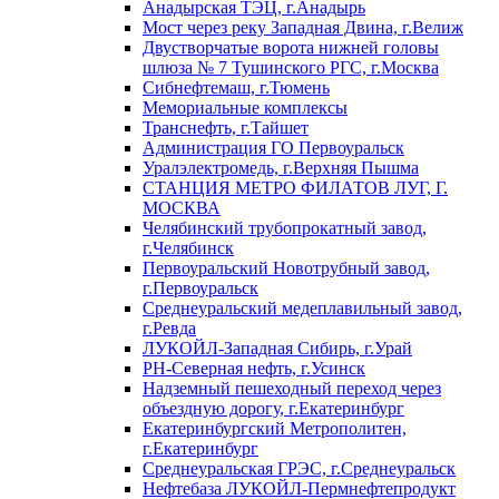
Анадырская ТЭЦ, г.Анадырь
Мост через реку Западная Двина, г.Велиж
Двустворчатые ворота нижней головы
шлюза № 7 Тушинского РГС, г.Москва
Сибнефтемаш, г.Тюмень
Мемориальные комплексы
Транснефть, г.Тайшет
Администрация ГО Первоуральск
Уралэлектромедь, г.Верхняя Пышма
СТАНЦИЯ МЕТРО ФИЛАТОВ ЛУГ, Г.
МОСКВА
Челябинский трубопрокатный завод,
г.Челябинск
Первоуральский Новотрубный завод,
г.Первоуральск
Среднеуральский медеплавильный завод,
г.Ревда
ЛУКОЙЛ-Западная Сибирь, г.Урай
РН-Северная нефть, г.Усинск
Надземный пешеходный переход через
объездную дорогу, г.Екатеринбург
Екатеринбургский Метрополитен,
г.Екатеринбург
Среднеуральская ГРЭС, г.Среднеуральск
Нефтебаза ЛУКОЙЛ-Пермнефтепродукт