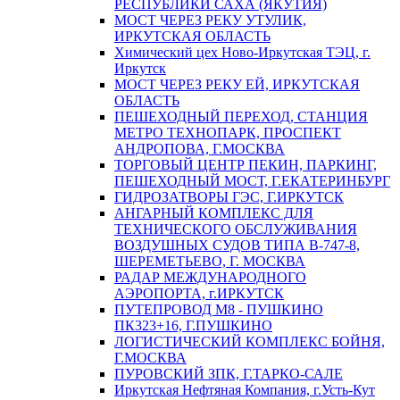
РЕСПУБЛИКИ САХА (ЯКУТИЯ)
МОСТ ЧЕРЕЗ РЕКУ УТУЛИК,
ИРКУТСКАЯ ОБЛАСТЬ
Химический цех Ново-Иркутская ТЭЦ, г.
Иркутск
МОСТ ЧЕРЕЗ РЕКУ ЕЙ, ИРКУТСКАЯ
ОБЛАСТЬ
ПЕШЕХОДНЫЙ ПЕРЕХОД, СТАНЦИЯ
МЕТРО ТЕХНОПАРК, ПРОСПЕКТ
АНДРОПОВА, Г.МОСКВА
ТОРГОВЫЙ ЦЕНТР ПЕКИН, ПАРКИНГ,
ПЕШЕХОДНЫЙ МОСТ, Г.ЕКАТЕРИНБУРГ
ГИДРОЗАТВОРЫ ГЭС, Г.ИРКУТСК
АНГАРНЫЙ КОМПЛЕКС ДЛЯ
ТЕХНИЧЕСКОГО ОБСЛУЖИВАНИЯ
ВОЗДУШНЫХ СУДОВ ТИПА В-747-8,
ШЕРЕМЕТЬЕВО, Г. МОСКВА
РАДАР МЕЖДУНАРОДНОГО
АЭРОПОРТА, г.ИРКУТСК
ПУТЕПРОВОД М8 - ПУШКИНО
ПК323+16, Г.ПУШКИНО
ЛОГИСТИЧЕСКИЙ КОМПЛЕКС БОЙНЯ,
Г.МОСКВА
ПУРОВСКИЙ ЗПК, Г.ТАРКО-САЛЕ
Иркутская Нефтяная Компания, г.Усть-Кут