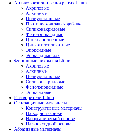
Антикоррозионные покрытия Litum
Акриловые
Алкидные
Полиуретановые
Противоскользящая добавка
Силиконакриловые
Фенолэпоксидные
Цинкнаполненные
Цинкэтилсиликатные
Эпоксидные
Эпоксидный лак
Финишные покрытия Litum
Акриловые
Алкидные
Полиуретановые
Силиконакриловые
Фенолэпоксидные
Эпоксидные
Растворители Litum
Огнезащитные материалы
Конструктивные материалы
На водной основе
На органической основе
На эпоксидной основе
Абразивные материалы