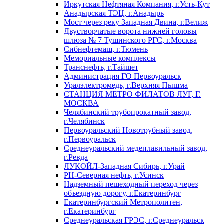
Иркутская Нефтяная Компания, г.Усть-Кут
Анадырская ТЭЦ, г.Анадырь
Мост через реку Западная Двина, г.Велиж
Двустворчатые ворота нижней головы
шлюза № 7 Тушинского РГС, г.Москва
Сибнефтемаш, г.Тюмень
Мемориальные комплексы
Транснефть, г.Тайшет
Администрация ГО Первоуральск
Уралэлектромедь, г.Верхняя Пышма
СТАНЦИЯ МЕТРО ФИЛАТОВ ЛУГ, Г.
МОСКВА
Челябинский трубопрокатный завод,
г.Челябинск
Первоуральский Новотрубный завод,
г.Первоуральск
Среднеуральский медеплавильный завод,
г.Ревда
ЛУКОЙЛ-Западная Сибирь, г.Урай
РН-Северная нефть, г.Усинск
Надземный пешеходный переход через
объездную дорогу, г.Екатеринбург
Екатеринбургский Метрополитен,
г.Екатеринбург
Среднеуральская ГРЭС, г.Среднеуральск