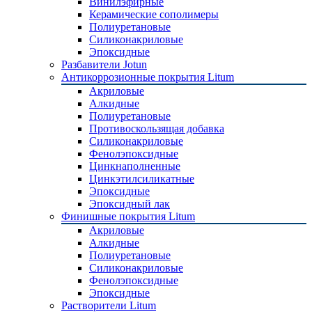
Винилэфирные
Керамические сополимеры
Полиуретановые
Силиконакриловые
Эпоксидные
Разбавители Jotun
Антикоррозионные покрытия Litum
Акриловые
Алкидные
Полиуретановые
Противоскользящая добавка
Силиконакриловые
Фенолэпоксидные
Цинкнаполненные
Цинкэтилсиликатные
Эпоксидные
Эпоксидный лак
Финишные покрытия Litum
Акриловые
Алкидные
Полиуретановые
Силиконакриловые
Фенолэпоксидные
Эпоксидные
Растворители Litum