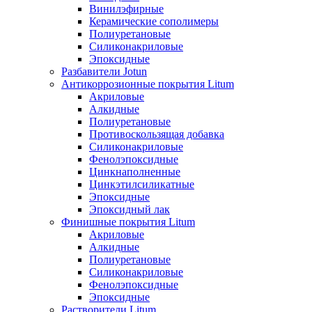
Винилэфирные
Керамические сополимеры
Полиуретановые
Силиконакриловые
Эпоксидные
Разбавители Jotun
Антикоррозионные покрытия Litum
Акриловые
Алкидные
Полиуретановые
Противоскользящая добавка
Силиконакриловые
Фенолэпоксидные
Цинкнаполненные
Цинкэтилсиликатные
Эпоксидные
Эпоксидный лак
Финишные покрытия Litum
Акриловые
Алкидные
Полиуретановые
Силиконакриловые
Фенолэпоксидные
Эпоксидные
Растворители Litum