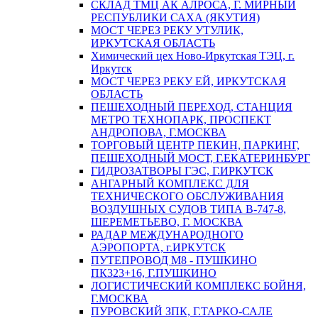
СКЛАД ТМЦ АК АЛРОСА, Г. МИРНЫЙ
РЕСПУБЛИКИ САХА (ЯКУТИЯ)
МОСТ ЧЕРЕЗ РЕКУ УТУЛИК,
ИРКУТСКАЯ ОБЛАСТЬ
Химический цех Ново-Иркутская ТЭЦ, г.
Иркутск
МОСТ ЧЕРЕЗ РЕКУ ЕЙ, ИРКУТСКАЯ
ОБЛАСТЬ
ПЕШЕХОДНЫЙ ПЕРЕХОД, СТАНЦИЯ
МЕТРО ТЕХНОПАРК, ПРОСПЕКТ
АНДРОПОВА, Г.МОСКВА
ТОРГОВЫЙ ЦЕНТР ПЕКИН, ПАРКИНГ,
ПЕШЕХОДНЫЙ МОСТ, Г.ЕКАТЕРИНБУРГ
ГИДРОЗАТВОРЫ ГЭС, Г.ИРКУТСК
АНГАРНЫЙ КОМПЛЕКС ДЛЯ
ТЕХНИЧЕСКОГО ОБСЛУЖИВАНИЯ
ВОЗДУШНЫХ СУДОВ ТИПА В-747-8,
ШЕРЕМЕТЬЕВО, Г. МОСКВА
РАДАР МЕЖДУНАРОДНОГО
АЭРОПОРТА, г.ИРКУТСК
ПУТЕПРОВОД М8 - ПУШКИНО
ПК323+16, Г.ПУШКИНО
ЛОГИСТИЧЕСКИЙ КОМПЛЕКС БОЙНЯ,
Г.МОСКВА
ПУРОВСКИЙ ЗПК, Г.ТАРКО-САЛЕ