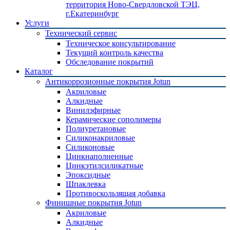
территория Ново-Свердловской ТЭЦ,
г.Екатеринбург
Услуги
Технический сервис
Техническое консультирование
Текущий контроль качества
Обследование покрытий
Каталог
Антикоррозионные покрытия Jotun
Акриловые
Алкидные
Винилэфирные
Керамические сополимеры
Полиуретановые
Силиконакриловые
Силиконовые
Цинкнаполненные
Цинкэтилсиликатные
Эпоксидные
Шпаклевка
Противоскользящая добавка
Финишные покрытия Jotun
Акриловые
Алкидные