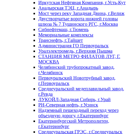
Иркутская Нефтяная Компания, г.Усть-Кут
Анадырская ТЭЦ, г.Анадырь
Мост через реку Западная Двина, г.Велиж
Двустворчатые ворота нижней головы
шлюза № 7 Тушинского РГС, г.Москва
Сибнефтемаш, г.Тюмень
Мемориальные комплексы
Транснефть, г.Тайшет
Администрация ГО Первоуральск
Уралэлектромедь, г.Верхняя Пышма
СТАНЦИЯ МЕТРО ФИЛАТОВ ЛУГ, Г.
МОСКВА
Челябинский трубопрокатный завод,
г.Челябинск
Первоуральский Новотрубный завод,
г.Первоуральск
Среднеуральский медеплавильный завод,
г.Ревда
ЛУКОЙЛ-Западная Сибирь, г.Урай
РН-Северная нефть, г.Усинск
Надземный пешеходный переход через
объездную дорогу, г.Екатеринбург
Екатеринбургский Метрополитен,
г.Екатеринбург
Среднеуральская ГРЭС, г.Среднеуральск