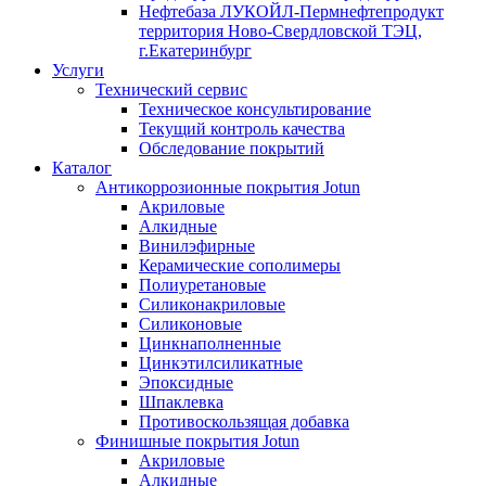
Нефтебаза ЛУКОЙЛ-Пермнефтепродукт
территория Ново-Свердловской ТЭЦ,
г.Екатеринбург
Услуги
Технический сервис
Техническое консультирование
Текущий контроль качества
Обследование покрытий
Каталог
Антикоррозионные покрытия Jotun
Акриловые
Алкидные
Винилэфирные
Керамические сополимеры
Полиуретановые
Силиконакриловые
Силиконовые
Цинкнаполненные
Цинкэтилсиликатные
Эпоксидные
Шпаклевка
Противоскользящая добавка
Финишные покрытия Jotun
Акриловые
Алкидные