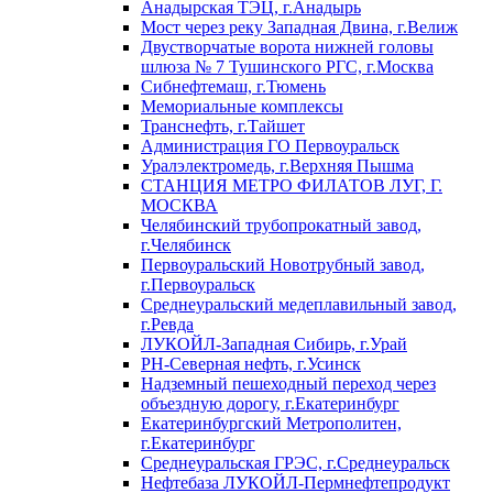
Анадырская ТЭЦ, г.Анадырь
Мост через реку Западная Двина, г.Велиж
Двустворчатые ворота нижней головы
шлюза № 7 Тушинского РГС, г.Москва
Сибнефтемаш, г.Тюмень
Мемориальные комплексы
Транснефть, г.Тайшет
Администрация ГО Первоуральск
Уралэлектромедь, г.Верхняя Пышма
СТАНЦИЯ МЕТРО ФИЛАТОВ ЛУГ, Г.
МОСКВА
Челябинский трубопрокатный завод,
г.Челябинск
Первоуральский Новотрубный завод,
г.Первоуральск
Среднеуральский медеплавильный завод,
г.Ревда
ЛУКОЙЛ-Западная Сибирь, г.Урай
РН-Северная нефть, г.Усинск
Надземный пешеходный переход через
объездную дорогу, г.Екатеринбург
Екатеринбургский Метрополитен,
г.Екатеринбург
Среднеуральская ГРЭС, г.Среднеуральск
Нефтебаза ЛУКОЙЛ-Пермнефтепродукт