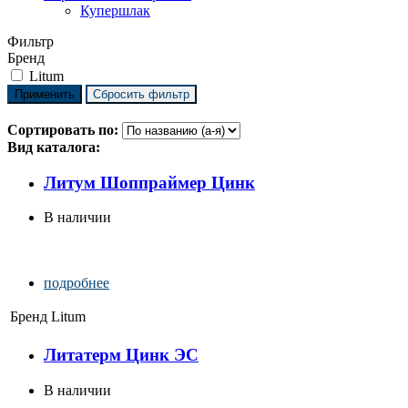
Купершлак
Фильтр
Бренд
Litum
Сортировать по:
Вид каталога:
Литум Шоппраймер Цинк
В наличии
подробнее
Бренд
Litum
Литатерм Цинк ЭС
В наличии