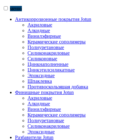
меню
Антикоррозионные покрытия Jotun
Акриловые
Алкидные
Винилэфирные
Керамические сополимеры
Полиуретановые
Силиконакриловые
Силиконовые
Цинкнаполненные
Цинкэтилсиликатные
Эпоксидные
Шпаклевка
Противоскользящая добавка
Финишные покрытия Jotun
Акриловые
Алкидные
Винилэфирные
Керамические сополимеры
Полиуретановые
Силиконакриловые
Эпоксидные
Разбавители Jotun