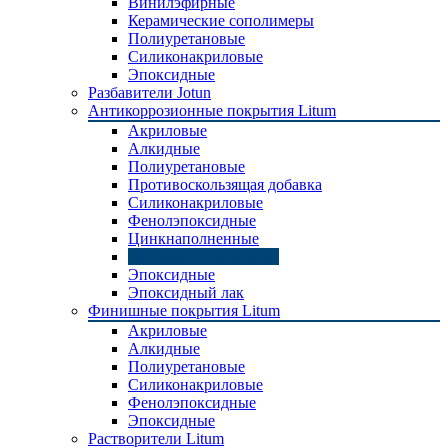
Винилэфирные
Керамические сополимеры
Полиуретановые
Силиконакриловые
Эпоксидные
Разбавители Jotun
Антикоррозионные покрытия Litum
Акриловые
Алкидные
Полиуретановые
Противоскользящая добавка
Силиконакриловые
Фенолэпоксидные
Цинкнаполненные
Цинкэтилсиликатные
Эпоксидные
Эпоксидный лак
Финишные покрытия Litum
Акриловые
Алкидные
Полиуретановые
Силиконакриловые
Фенолэпоксидные
Эпоксидные
Растворители Litum