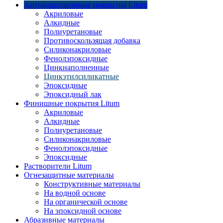
Антикоррозионные покрытия Litum
Акриловые
Алкидные
Полиуретановые
Противоскользящая добавка
Силиконакриловые
Фенолэпоксидные
Цинкнаполненные
Цинкэтилсиликатные
Эпоксидные
Эпоксидный лак
Финишные покрытия Litum
Акриловые
Алкидные
Полиуретановые
Силиконакриловые
Фенолэпоксидные
Эпоксидные
Растворители Litum
Огнезащитные материалы
Конструктивные материалы
На водной основе
На органической основе
На эпоксидной основе
Абразивные материалы