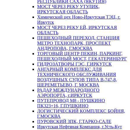
РЕСПУБЛИКИ САХА (ЯКУТИЯ)
МОСТ ЧЕРЕЗ РЕКУ УТУЛИК,
ИРКУТСКАЯ ОБЛАСТЬ
Химический цех Ново-Иркутская ТЭЦ, г.
Иркутск
МОСТ ЧЕРЕЗ РЕКУ ЕЙ, ИРКУТСКАЯ
ОБЛАСТЬ
ПЕШЕХОДНЫЙ ПЕРЕХОД, СТАНЦИЯ
МЕТРО ТЕХНОПАРК, ПРОСПЕКТ
АНДРОПОВА, Г.МОСКВА
ТОРГОВЫЙ ЦЕНТР ПЕКИН, ПАРКИНГ,
ПЕШЕХОДНЫЙ МОСТ, Г.ЕКАТЕРИНБУРГ
ГИДРОЗАТВОРЫ ГЭС, Г.ИРКУТСК
АНГАРНЫЙ КОМПЛЕКС ДЛЯ
ТЕХНИЧЕСКОГО ОБСЛУЖИВАНИЯ
ВОЗДУШНЫХ СУДОВ ТИПА В-747-8,
ШЕРЕМЕТЬЕВО, Г. МОСКВА
РАДАР МЕЖДУНАРОДНОГО
АЭРОПОРТА, г.ИРКУТСК
ПУТЕПРОВОД М8 - ПУШКИНО
ПК323+16, Г.ПУШКИНО
ЛОГИСТИЧЕСКИЙ КОМПЛЕКС БОЙНЯ,
Г.МОСКВА
ПУРОВСКИЙ ЗПК, Г.ТАРКО-САЛЕ
Иркутская Нефтяная Компания, г.Усть-Кут