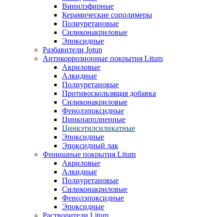
Винилэфирные
Керамические сополимеры
Полиуретановые
Силиконакриловые
Эпоксидные
Разбавители Jotun
Антикоррозионные покрытия Litum
Акриловые
Алкидные
Полиуретановые
Противоскользящая добавка
Силиконакриловые
Фенолэпоксидные
Цинкнаполненные
Цинкэтилсиликатные
Эпоксидные
Эпоксидный лак
Финишные покрытия Litum
Акриловые
Алкидные
Полиуретановые
Силиконакриловые
Фенолэпоксидные
Эпоксидные
Растворители Litum