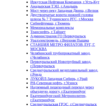
Иркутская Нефтяная Компания, г.Усть-Кут
Анадырская ТЭЦ, г.Анадырь
Мост через реку Западная Двина, г.Велиж
Двустворчатые ворота нижней головы
шлюза № 7 Тушинского РГС, г.Москва
Сибнефтемаш, г.Тюмень
Мемориальные комплексы
Транснефть, г.Тайшет
Администрация ГО Первоуральск
Уралэлектромедь, г.Верхняя Пышма
СТАНЦИЯ МЕТРО ФИЛАТОВ ЛУГ, Г.
МОСКВА
Челябинский трубопрокатный завод,
г.Челябинск
Первоуральский Новотрубный завод,
г.Первоуральск
Среднеуральский медеплавильный завод,
г.Ревда
ЛУКОЙЛ-Западная Сибирь, г.Урай
РН-Северная нефть, г.Усинск
Надземный пешеходный переход через
объездную дорогу, г.Екатеринбург
Екатеринбургский Метрополитен,
г.Екатеринбург
Среднеуральская ГРЭС, г.Среднеуральск