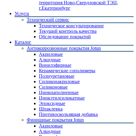
территория Ново-Свердловской ТЭЦ,
г.Екатеринбург
Услуги
Технический сервис
Техническое консультирование
Текущий контроль качества
Обследование покрытий
Каталог
Антикоррозионные покрытия Jotun
Акриловые
Алкидные
Винилэфирные
Керамические сополимеры
Полиуретановые
Силиконакриловые
Силиконовые
Цинкнаполненные
Цинкэтилсиликатные
Эпоксидные
Шпаклевка
Противоскользящая добавка
Финишные покрытия Jotun
Акриловые
Алкидные