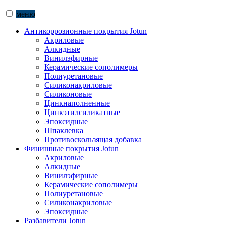
меню
Антикоррозионные покрытия Jotun
Акриловые
Алкидные
Винилэфирные
Керамические сополимеры
Полиуретановые
Силиконакриловые
Силиконовые
Цинкнаполненные
Цинкэтилсиликатные
Эпоксидные
Шпаклевка
Противоскользящая добавка
Финишные покрытия Jotun
Акриловые
Алкидные
Винилэфирные
Керамические сополимеры
Полиуретановые
Силиконакриловые
Эпоксидные
Разбавители Jotun