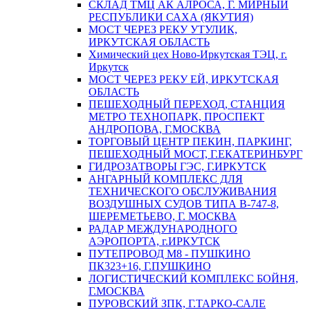
СКЛАД ТМЦ АК АЛРОСА, Г. МИРНЫЙ
РЕСПУБЛИКИ САХА (ЯКУТИЯ)
МОСТ ЧЕРЕЗ РЕКУ УТУЛИК,
ИРКУТСКАЯ ОБЛАСТЬ
Химический цех Ново-Иркутская ТЭЦ, г.
Иркутск
МОСТ ЧЕРЕЗ РЕКУ ЕЙ, ИРКУТСКАЯ
ОБЛАСТЬ
ПЕШЕХОДНЫЙ ПЕРЕХОД, СТАНЦИЯ
МЕТРО ТЕХНОПАРК, ПРОСПЕКТ
АНДРОПОВА, Г.МОСКВА
ТОРГОВЫЙ ЦЕНТР ПЕКИН, ПАРКИНГ,
ПЕШЕХОДНЫЙ МОСТ, Г.ЕКАТЕРИНБУРГ
ГИДРОЗАТВОРЫ ГЭС, Г.ИРКУТСК
АНГАРНЫЙ КОМПЛЕКС ДЛЯ
ТЕХНИЧЕСКОГО ОБСЛУЖИВАНИЯ
ВОЗДУШНЫХ СУДОВ ТИПА В-747-8,
ШЕРЕМЕТЬЕВО, Г. МОСКВА
РАДАР МЕЖДУНАРОДНОГО
АЭРОПОРТА, г.ИРКУТСК
ПУТЕПРОВОД М8 - ПУШКИНО
ПК323+16, Г.ПУШКИНО
ЛОГИСТИЧЕСКИЙ КОМПЛЕКС БОЙНЯ,
Г.МОСКВА
ПУРОВСКИЙ ЗПК, Г.ТАРКО-САЛЕ