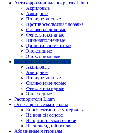
Антикоррозионные покрытия Litum
Акриловые
Алкидные
Полиуретановые
Противоскользящая добавка
Силиконакриловые
Фенолэпоксидные
Цинкнаполненные
Цинкэтилсиликатные
Эпоксидные
Эпоксидный лак
Финишные покрытия Litum
Акриловые
Алкидные
Полиуретановые
Силиконакриловые
Фенолэпоксидные
Эпоксидные
Растворители Litum
Огнезащитные материалы
Конструктивные материалы
На водной основе
На органической основе
На эпоксидной основе
Абразивные материалы