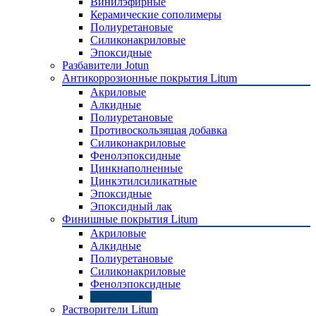
Винилэфирные
Керамические сополимеры
Полиуретановые
Силиконакриловые
Эпоксидные
Разбавители Jotun
Антикоррозионные покрытия Litum
Акриловые
Алкидные
Полиуретановые
Противоскользящая добавка
Силиконакриловые
Фенолэпоксидные
Цинкнаполненные
Цинкэтилсиликатные
Эпоксидные
Эпоксидный лак
Финишные покрытия Litum
Акриловые
Алкидные
Полиуретановые
Силиконакриловые
Фенолэпоксидные
Эпоксидные
Растворители Litum