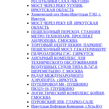
РЕСПУБЛИКИ САХА (ЯКУТИЯ)
МОСТ ЧЕРЕЗ РЕКУ УТУЛИК,
ИРКУТСКАЯ ОБЛАСТЬ
Химический цех Ново-Иркутская ТЭЦ, г.
Иркутск
МОСТ ЧЕРЕЗ РЕКУ ЕЙ, ИРКУТСКАЯ
ОБЛАСТЬ
ПЕШЕХОДНЫЙ ПЕРЕХОД, СТАНЦИЯ
МЕТРО ТЕХНОПАРК, ПРОСПЕКТ
АНДРОПОВА, Г.МОСКВА
ТОРГОВЫЙ ЦЕНТР ПЕКИН, ПАРКИНГ,
ПЕШЕХОДНЫЙ МОСТ, Г.ЕКАТЕРИНБУРГ
ГИДРОЗАТВОРЫ ГЭС, Г.ИРКУТСК
АНГАРНЫЙ КОМПЛЕКС ДЛЯ
ТЕХНИЧЕСКОГО ОБСЛУЖИВАНИЯ
ВОЗДУШНЫХ СУДОВ ТИПА В-747-8,
ШЕРЕМЕТЬЕВО, Г. МОСКВА
РАДАР МЕЖДУНАРОДНОГО
АЭРОПОРТА, г.ИРКУТСК
ПУТЕПРОВОД М8 - ПУШКИНО
ПК323+16, Г.ПУШКИНО
ЛОГИСТИЧЕСКИЙ КОМПЛЕКС БОЙНЯ,
Г.МОСКВА
ПУРОВСКИЙ ЗПК, Г.ТАРКО-САЛЕ
Иркутская Нефтяная Компания, г.Усть-Кут