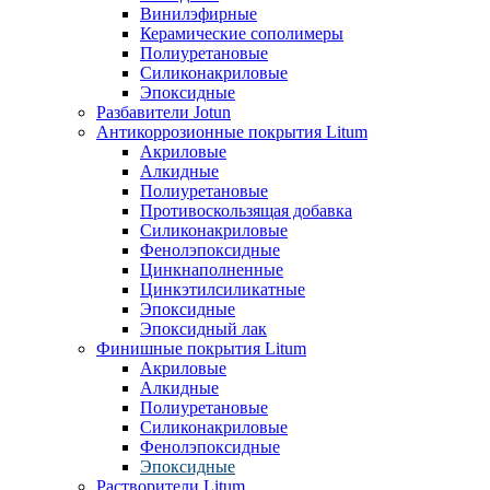
Винилэфирные
Керамические сополимеры
Полиуретановые
Силиконакриловые
Эпоксидные
Разбавители Jotun
Антикоррозионные покрытия Litum
Акриловые
Алкидные
Полиуретановые
Противоскользящая добавка
Силиконакриловые
Фенолэпоксидные
Цинкнаполненные
Цинкэтилсиликатные
Эпоксидные
Эпоксидный лак
Финишные покрытия Litum
Акриловые
Алкидные
Полиуретановые
Силиконакриловые
Фенолэпоксидные
Эпоксидные
Растворители Litum