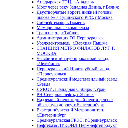
Анадырская ТЭЦ, г.Анадырь
Мост через реку Западная Двина, г.Велиж
Двустворчатые ворота нижней головы
шлюза № 7 Тушинского РГС, г.Москва
Сибнефтемаш, г.Тюмень
Мемориальные комплексы
Транснефть, г.Тайшет
Администрация ГО Первоуральск
Уралэлектромедь, г.Верхняя Пышма
СТАНЦИЯ МЕТРО ФИЛАТОВ ЛУГ, Г.
МОСКВА
Челябинский трубопрокатный завод,
г.Челябинск
Первоуральский Новотрубный завод,
г.Первоуральск
Среднеуральский медеплавильный завод,
г.Ревда
ЛУКОЙЛ-Западная Сибирь, г.Урай
РН-Северная нефть, г.Усинск
Надземный пешеходный переход через
объездную дорогу, г.Екатеринбург
Екатеринбургский Метрополитен,
г.Екатеринбург
Среднеуральская ГРЭС, г.Среднеуральск
Нефтебаза ЛУКОЙЛ-Пермнефтепродукт