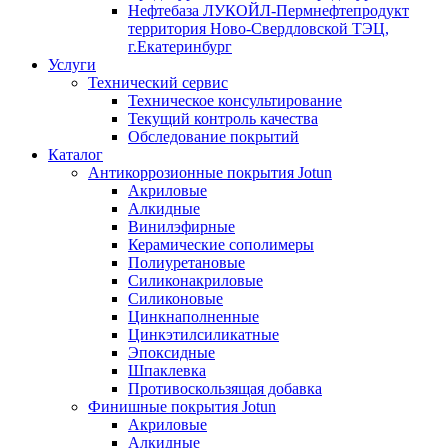
Нефтебаза ЛУКОЙЛ-Пермнефтепродукт
территория Ново-Свердловской ТЭЦ,
г.Екатеринбург
Услуги
Технический сервис
Техническое консультирование
Текущий контроль качества
Обследование покрытий
Каталог
Антикоррозионные покрытия Jotun
Акриловые
Алкидные
Винилэфирные
Керамические сополимеры
Полиуретановые
Силиконакриловые
Силиконовые
Цинкнаполненные
Цинкэтилсиликатные
Эпоксидные
Шпаклевка
Противоскользящая добавка
Финишные покрытия Jotun
Акриловые
Алкидные