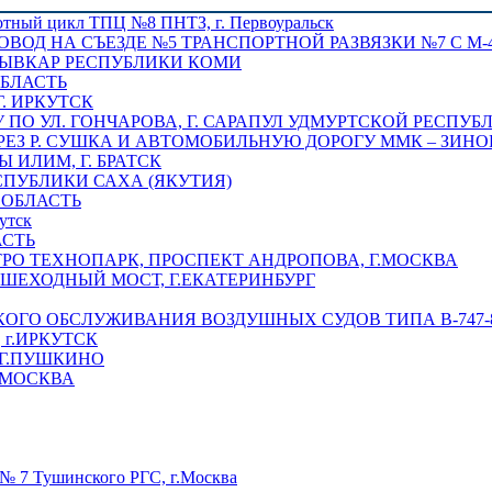
отный цикл ТПЦ №8 ПНТЗ, г. Первоуральск
ОВОД НА СЪЕЗДЕ №5 ТРАНСПОРТНОЙ РАЗВЯЗКИ №7 С М-4
ТЫВКАР РЕСПУБЛИКИ КОМИ
ОБЛАСТЬ
Г. ИРКУТСК
ПО УЛ. ГОНЧАРОВА, Г. САРАПУЛ УДМУРТСКОЙ РЕСПУБ
РЕЗ Р. СУШКА И АВТОМОБИЛЬНУЮ ДОРОГУ ММК – ЗИНОВ
ИЛИМ, Г. БРАТСК
СПУБЛИКИ САХА (ЯКУТИЯ)
 ОБЛАСТЬ
утск
АСТЬ
РО ТЕХНОПАРК, ПРОСПЕКТ АНДРОПОВА, Г.МОСКВА
ЕШЕХОДНЫЙ МОСТ, Г.ЕКАТЕРИНБУРГ
ГО ОБСЛУЖИВАНИЯ ВОЗДУШНЫХ СУДОВ ТИПА В-747-8,
г.ИРКУТСК
 Г.ПУШКИНО
.МОСКВА
№ 7 Тушинского РГС, г.Москва