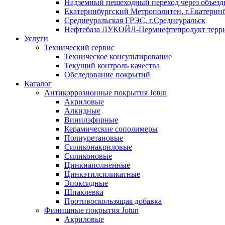
Надземный пешеходный переход через объездн
Екатеринбургский Метрополитен, г.Екатерин
Среднеуральская ГРЭС, г.Среднеуральск
Нефтебаза ЛУКОЙЛ-Пермнефтепродукт террит
Услуги
Технический сервис
Техническое консультирование
Текущий контроль качества
Обследование покрытий
Каталог
Антикоррозионные покрытия Jotun
Акриловые
Алкидные
Винилэфирные
Керамические сополимеры
Полиуретановые
Силиконакриловые
Силиконовые
Цинкнаполненные
Цинкэтилсиликатные
Эпоксидные
Шпаклевка
Противоскользящая добавка
Финишные покрытия Jotun
Акриловые