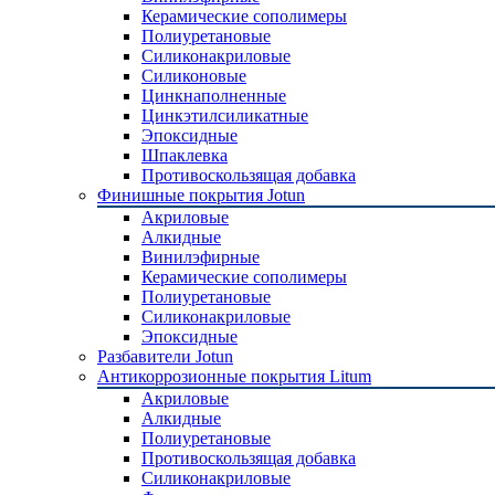
Керамические сополимеры
Полиуретановые
Силиконакриловые
Силиконовые
Цинкнаполненные
Цинкэтилсиликатные
Эпоксидные
Шпаклевка
Противоскользящая добавка
Финишные покрытия Jotun
Акриловые
Алкидные
Винилэфирные
Керамические сополимеры
Полиуретановые
Силиконакриловые
Эпоксидные
Разбавители Jotun
Антикоррозионные покрытия Litum
Акриловые
Алкидные
Полиуретановые
Противоскользящая добавка
Силиконакриловые