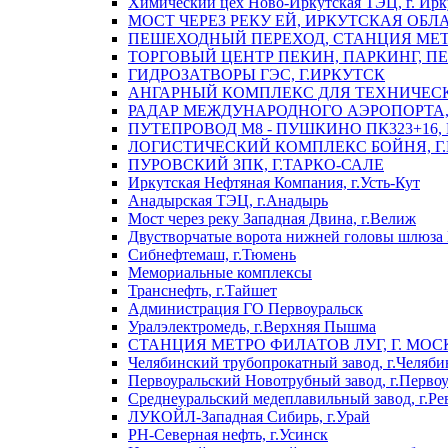
Химический цех Ново-Иркутская ТЭЦ, г. Ирк
МОСТ ЧЕРЕЗ РЕКУ ЕЙ, ИРКУТСКАЯ ОБЛ
ПЕШЕХОДНЫЙ ПЕРЕХОД, СТАНЦИЯ МЕТ
ТОРГОВЫЙ ЦЕНТР ПЕКИН, ПАРКИНГ, П
ГИДРОЗАТВОРЫ ГЭС, Г.ИРКУТСК
АНГАРНЫЙ КОМПЛЕКС ДЛЯ ТЕХНИЧЕСКО
РАДАР МЕЖДУНАРОДНОГО АЭРОПОРТА, 
ПУТЕПРОВОД М8 - ПУШКИНО ПК323+16,
ЛОГИСТИЧЕСКИЙ КОМПЛЕКС БОЙНЯ, Г
ПУРОВСКИЙ ЗПК, Г.ТАРКО-САЛЕ
Иркутская Нефтяная Компания, г.Усть-Кут
Анадырская ТЭЦ, г.Анадырь
Мост через реку Западная Двина, г.Велиж
Двустворчатые ворота нижней головы шлюза 
Сибнефтемаш, г.Тюмень
Мемориальные комплексы
Транснефть, г.Тайшет
Администрация ГО Первоуральск
Уралэлектромедь, г.Верхняя Пышма
СТАНЦИЯ МЕТРО ФИЛАТОВ ЛУГ, Г. МОС
Челябинский трубопрокатный завод, г.Челяби
Первоуральский Новотрубный завод, г.Перво
Среднеуральский медеплавильный завод, г.Ре
ЛУКОЙЛ-Западная Сибирь, г.Урай
РН-Северная нефть, г.Усинск