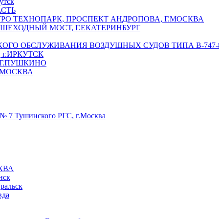
утск
АСТЬ
РО ТЕХНОПАРК, ПРОСПЕКТ АНДРОПОВА, Г.МОСКВА
ЕШЕХОДНЫЙ МОСТ, Г.ЕКАТЕРИНБУРГ
ГО ОБСЛУЖИВАНИЯ ВОЗДУШНЫХ СУДОВ ТИПА В-747-8,
г.ИРКУТСК
 Г.ПУШКИНО
.МОСКВА
№ 7 Тушинского РГС, г.Москва
КВА
нск
уральск
вда