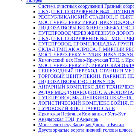
Галерея
Система очистных сооружений Грязный обор
ЦКАД ПК1. СООРУЖЕНИЕ №40 – ПУТЕПР
РЕСПУБЛИКАНСКИЙ СТАДИОН, Г. СЫК
МОСТ ЧЕРЕЗ РЕКУ ИРКУТ, ИРКУТСКАЯ 
ГИДРОЗАТВОРЫ ВЕРХНЕГО БЬЕФА ГЭС, 
ПУТЕПРОВОД ЧЕРЕЗ ЖЕЛЕЗНУЮ ДОРОГУ 
ЦКАД ПК1. СООРУЖЕНИЕ №4 – МОСТ ЧЕ
ПУТЕПРОВОД, ПРОМПЛОЩАДКА ГРУППЫ 
СКЛАД ТМЦ АК АЛРОСА, Г. МИРНЫЙ РЕ
МОСТ ЧЕРЕЗ РЕКУ УТУЛИК, ИРКУТСКАЯ
Химический цех Ново-Иркутская ТЭЦ, г. Ирк
МОСТ ЧЕРЕЗ РЕКУ ЕЙ, ИРКУТСКАЯ ОБЛ
ПЕШЕХОДНЫЙ ПЕРЕХОД, СТАНЦИЯ МЕТ
ТОРГОВЫЙ ЦЕНТР ПЕКИН, ПАРКИНГ, П
ГИДРОЗАТВОРЫ ГЭС, Г.ИРКУТСК
АНГАРНЫЙ КОМПЛЕКС ДЛЯ ТЕХНИЧЕСКО
РАДАР МЕЖДУНАРОДНОГО АЭРОПОРТА, 
ПУТЕПРОВОД М8 - ПУШКИНО ПК323+16,
ЛОГИСТИЧЕСКИЙ КОМПЛЕКС БОЙНЯ, Г
ПУРОВСКИЙ ЗПК, Г.ТАРКО-САЛЕ
Иркутская Нефтяная Компания, г.Усть-Кут
Анадырская ТЭЦ, г.Анадырь
Мост через реку Западная Двина, г.Велиж
Двустворчатые ворота нижней головы шлюза 