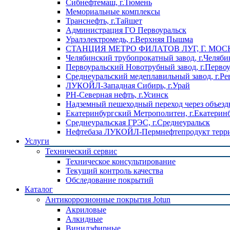
Сибнефтемаш, г.Тюмень
Мемориальные комплексы
Транснефть, г.Тайшет
Администрация ГО Первоуральск
Уралэлектромедь, г.Верхняя Пышма
СТАНЦИЯ МЕТРО ФИЛАТОВ ЛУГ, Г. МОС
Челябинский трубопрокатный завод, г.Челяби
Первоуральский Новотрубный завод, г.Перво
Среднеуральский медеплавильный завод, г.Ре
ЛУКОЙЛ-Западная Сибирь, г.Урай
РН-Северная нефть, г.Усинск
Надземный пешеходный переход через объездн
Екатеринбургский Метрополитен, г.Екатерин
Среднеуральская ГРЭС, г.Среднеуральск
Нефтебаза ЛУКОЙЛ-Пермнефтепродукт террит
Услуги
Технический сервис
Техническое консультирование
Текущий контроль качества
Обследование покрытий
Каталог
Антикоррозионные покрытия Jotun
Акриловые
Алкидные
Винилэфирные