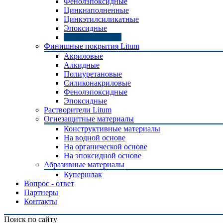
Фенолэпоксидные
Цинкнаполненные
Цинкэтилсиликатные
Эпоксидные
Эпоксидный лак
Финишные покрытия Litum
Акриловые
Алкидные
Полиуретановые
Силиконакриловые
Фенолэпоксидные
Эпоксидные
Растворители Litum
Огнезащитные материалы
Конструктивные материалы
На водной основе
На органической основе
На эпоксидной основе
Абразивные материалы
Купершлак
Вопрос - ответ
Партнеры
Контакты
Поиск по сайту