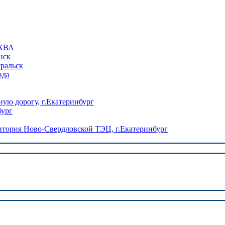
КВА
нск
уральск
вда
ую дорогу, г.Екатеринбург
бург
ория Ново-Свердловской ТЭЦ, г.Екатеринбург