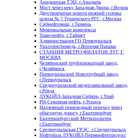
Анадырская ТЭЦ, г.Анадырь
Мост через реку Западная Двина, г.Велиж
Двустворчатые ворота нижней головы
шлюза № 7 Тушинского РГС, г.Москва
Сибнефтемаш, г.Тюмень
Мемориальные комплексы
Транснефть, г.Тайшет
Администрация ГО Первоуральск
Уралэлектромедь, г.Верхняя Пышма
СТАНЦИЯ МЕТРО ФИЛАТОВ ЛУГ, Г.
МОСКВА
Челябинский трубопрокатный завод,
г.Челябинск
Первоуральский Новотрубный завод,
г.Первоуральск
Среднеуральский медеплавильный завод,
г.Ревда
ЛУКОЙЛ-Западная Сибирь, г.Урай
РН-Северная нефть, г.Усинск
Надземный пешеходный переход через
объездную дорогу, г.Екатеринбург
Екатеринбургский Метрополитен,
г.Екатеринбург
Среднеуральская ГРЭС, г.Среднеуральск
Нефтебаза ЛУКОЙЛ-Пермнефтепродукт