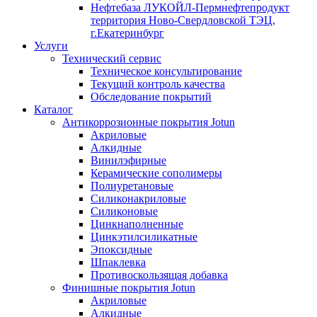
Нефтебаза ЛУКОЙЛ-Пермнефтепродукт
территория Ново-Свердловской ТЭЦ,
г.Екатеринбург
Услуги
Технический сервис
Техническое консультирование
Текущий контроль качества
Обследование покрытий
Каталог
Антикоррозионные покрытия Jotun
Акриловые
Алкидные
Винилэфирные
Керамические сополимеры
Полиуретановые
Силиконакриловые
Силиконовые
Цинкнаполненные
Цинкэтилсиликатные
Эпоксидные
Шпаклевка
Противоскользящая добавка
Финишные покрытия Jotun
Акриловые
Алкидные