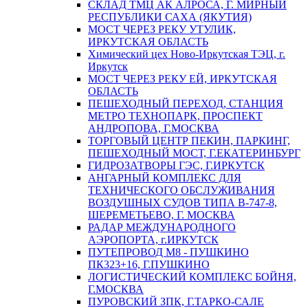
СКЛАД ТМЦ АК АЛРОСА, Г. МИРНЫЙ
РЕСПУБЛИКИ САХА (ЯКУТИЯ)
МОСТ ЧЕРЕЗ РЕКУ УТУЛИК,
ИРКУТСКАЯ ОБЛАСТЬ
Химический цех Ново-Иркутская ТЭЦ, г.
Иркутск
МОСТ ЧЕРЕЗ РЕКУ ЕЙ, ИРКУТСКАЯ
ОБЛАСТЬ
ПЕШЕХОДНЫЙ ПЕРЕХОД, СТАНЦИЯ
МЕТРО ТЕХНОПАРК, ПРОСПЕКТ
АНДРОПОВА, Г.МОСКВА
ТОРГОВЫЙ ЦЕНТР ПЕКИН, ПАРКИНГ,
ПЕШЕХОДНЫЙ МОСТ, Г.ЕКАТЕРИНБУРГ
ГИДРОЗАТВОРЫ ГЭС, Г.ИРКУТСК
АНГАРНЫЙ КОМПЛЕКС ДЛЯ
ТЕХНИЧЕСКОГО ОБСЛУЖИВАНИЯ
ВОЗДУШНЫХ СУДОВ ТИПА В-747-8,
ШЕРЕМЕТЬЕВО, Г. МОСКВА
РАДАР МЕЖДУНАРОДНОГО
АЭРОПОРТА, г.ИРКУТСК
ПУТЕПРОВОД М8 - ПУШКИНО
ПК323+16, Г.ПУШКИНО
ЛОГИСТИЧЕСКИЙ КОМПЛЕКС БОЙНЯ,
Г.МОСКВА
ПУРОВСКИЙ ЗПК, Г.ТАРКО-САЛЕ