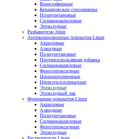
Винилэфирные
Керамические сополимеры
Полиуретановые
Силиконакриловые
Эпоксидные
Разбавители Jotun
Антикоррозионные покрытия Litum
Акриловые
Алкидные
Полиуретановые
Противоскользящая добавка
Силиконакриловые
Фенолэпоксидные
Цинкнаполненные
Цинкэтилсиликатные
Эпоксидные
Эпоксидный лак
Финишные покрытия Litum
Акриловые
Алкидные
Полиуретановые
Силиконакриловые
Фенолэпоксидные
Эпоксидные
Растворители Litum