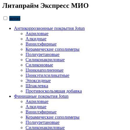
Литапрайм Экспресс МИО
меню
Антикоррозионные покрытия Jotun
Акриловые
Алкидные
Винилэфирные
Керамические сополимеры
Полиуретановые
Силиконакриловые
Силиконовые
Цинкнаполненные
Цинкэтилсиликатные
Эпоксидные
Шпаклевка
Противоскользящая добавка
Финишные покрытия Jotun
Акриловые
Алкидные
Винилэфирные
Керамические сополимеры
Полиуретановые
Силиконакриловые