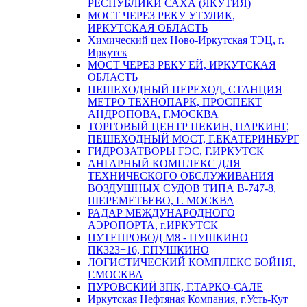
РЕСПУБЛИКИ САХА (ЯКУТИЯ)
МОСТ ЧЕРЕЗ РЕКУ УТУЛИК,
ИРКУТСКАЯ ОБЛАСТЬ
Химический цех Ново-Иркутская ТЭЦ, г.
Иркутск
МОСТ ЧЕРЕЗ РЕКУ ЕЙ, ИРКУТСКАЯ
ОБЛАСТЬ
ПЕШЕХОДНЫЙ ПЕРЕХОД, СТАНЦИЯ
МЕТРО ТЕХНОПАРК, ПРОСПЕКТ
АНДРОПОВА, Г.МОСКВА
ТОРГОВЫЙ ЦЕНТР ПЕКИН, ПАРКИНГ,
ПЕШЕХОДНЫЙ МОСТ, Г.ЕКАТЕРИНБУРГ
ГИДРОЗАТВОРЫ ГЭС, Г.ИРКУТСК
АНГАРНЫЙ КОМПЛЕКС ДЛЯ
ТЕХНИЧЕСКОГО ОБСЛУЖИВАНИЯ
ВОЗДУШНЫХ СУДОВ ТИПА В-747-8,
ШЕРЕМЕТЬЕВО, Г. МОСКВА
РАДАР МЕЖДУНАРОДНОГО
АЭРОПОРТА, г.ИРКУТСК
ПУТЕПРОВОД М8 - ПУШКИНО
ПК323+16, Г.ПУШКИНО
ЛОГИСТИЧЕСКИЙ КОМПЛЕКС БОЙНЯ,
Г.МОСКВА
ПУРОВСКИЙ ЗПК, Г.ТАРКО-САЛЕ
Иркутская Нефтяная Компания, г.Усть-Кут