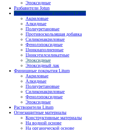
Эпоксидные
Разбавители Jotun
Антикоррозионные покрытия Litum
Акриловые
Алкидные
Полиуретановые
Противоскользящая добавка
Силиконакриловые
Фенолэпоксидные
Цинкнаполненные
Цинкэтилсиликатные
Эпоксидные
Эпоксидный лак
Финишные покрытия Litum
Акриловые
Алкидные
Полиуретановые
Силиконакриловые
Фенолэпоксидные
Эпоксидные
Растворители Litum
Огнезащитные материалы
Конструктивные материалы
На водной основе
На органической основе