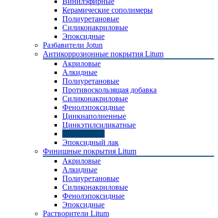
Винилэфирные
Керамические сополимеры
Полиуретановые
Силиконакриловые
Эпоксидные
Разбавители Jotun
Антикоррозионные покрытия Litum
Акриловые
Алкидные
Полиуретановые
Противоскользящая добавка
Силиконакриловые
Фенолэпоксидные
Цинкнаполненные
Цинкэтилсиликатные
Эпоксидные
Эпоксидный лак
Финишные покрытия Litum
Акриловые
Алкидные
Полиуретановые
Силиконакриловые
Фенолэпоксидные
Эпоксидные
Растворители Litum