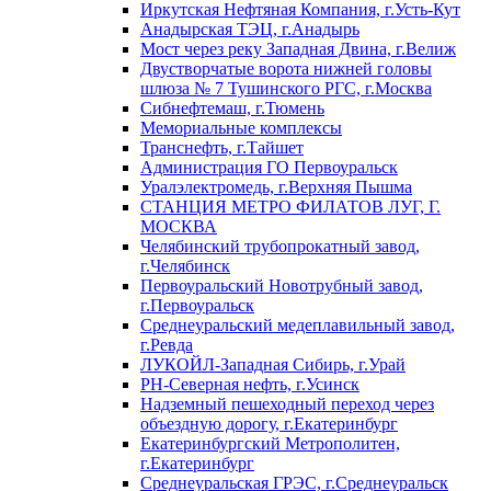
Иркутская Нефтяная Компания, г.Усть-Кут
Анадырская ТЭЦ, г.Анадырь
Мост через реку Западная Двина, г.Велиж
Двустворчатые ворота нижней головы
шлюза № 7 Тушинского РГС, г.Москва
Сибнефтемаш, г.Тюмень
Мемориальные комплексы
Транснефть, г.Тайшет
Администрация ГО Первоуральск
Уралэлектромедь, г.Верхняя Пышма
СТАНЦИЯ МЕТРО ФИЛАТОВ ЛУГ, Г.
МОСКВА
Челябинский трубопрокатный завод,
г.Челябинск
Первоуральский Новотрубный завод,
г.Первоуральск
Среднеуральский медеплавильный завод,
г.Ревда
ЛУКОЙЛ-Западная Сибирь, г.Урай
РН-Северная нефть, г.Усинск
Надземный пешеходный переход через
объездную дорогу, г.Екатеринбург
Екатеринбургский Метрополитен,
г.Екатеринбург
Среднеуральская ГРЭС, г.Среднеуральск