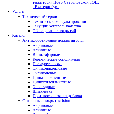
территория Ново-Свердловской ТЭЦ,
г.Екатеринбург
Услуги
Технический сервис
Техническое консультирование
Текущий контроль качества
Обследование покрытий
Каталог
Антикоррозионные покрытия Jotun
Акриловые
Алкидные
Винилэфирные
Керамические сополимеры
Полиуретановые
Силиконакриловые
Силиконовые
Цинкнаполненные
Цинкэтилсиликатные
Эпоксидные
Шпаклевка
Противоскользящая добавка
Финишные покрытия Jotun
Акриловые
Алкидные